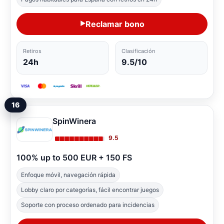
Reclamar bono
Retiros
Clasificación
24h
9.5/10
16
SpinWinera
9.5
100% up to 500 EUR + 150 FS
Enfoque móvil, navegación rápida
Lobby claro por categorías, fácil encontrar juegos
Soporte con proceso ordenado para incidencias