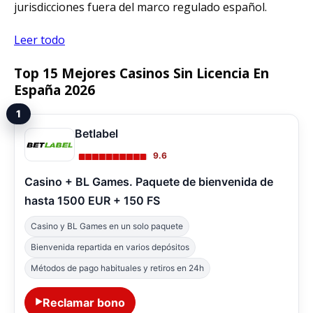
jurisdicciones fuera del marco regulado español.
Leer todo
Top 15 Mejores Casinos Sin Licencia En
España 2026
1
Betlabel
9.6
Casino + BL Games. Paquete de bienvenida de
hasta 1500 EUR + 150 FS
Casino y BL Games en un solo paquete
Bienvenida repartida en varios depósitos
Métodos de pago habituales y retiros en 24h
Reclamar bono