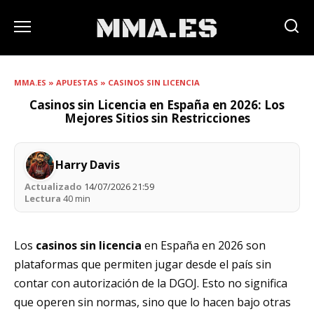
MMA.ES
»
APUESTAS
»
CASINOS SIN LICENCIA
Casinos sin Licencia en España en 2026: Los
Mejores Sitios sin Restricciones
Harry Davis
Actualizado
14/07/2026 21:59
Lectura
40 min
Los
casinos sin licencia
en España en 2026 son
plataformas que permiten jugar desde el país sin
contar con autorización de la DGOJ. Esto no significa
que operen sin normas, sino que lo hacen bajo otras