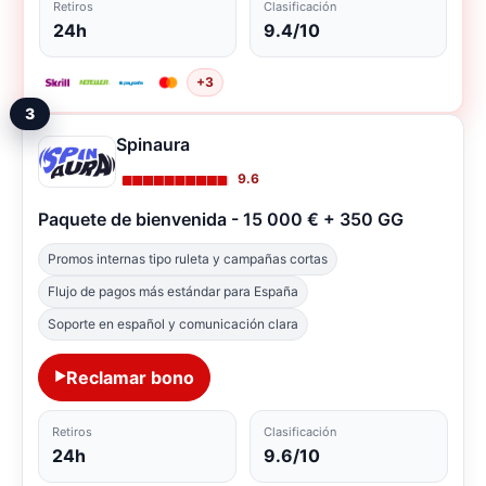
Retiros
Clasificación
24h
9.4/10
+3
3
Spinaura
9.6
Paquete de bienvenida - 15 000 € + 350 GG
Promos internas tipo ruleta y campañas cortas
Flujo de pagos más estándar para España
Soporte en español y comunicación clara
Reclamar bono
Retiros
Clasificación
24h
9.6/10