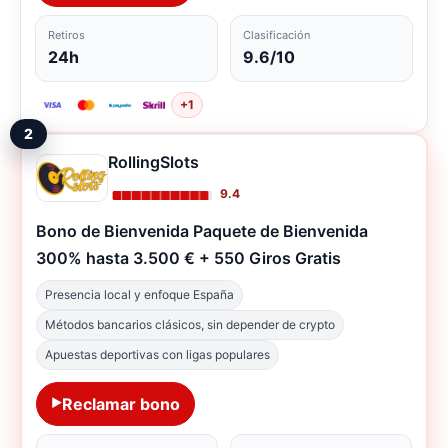
Retiros
Clasificación
24h
9.6/10
+1
2
RollingSlots
9.4
Bono de Bienvenida Paquete de Bienvenida
300% hasta 3.500 € + 550 Giros Gratis
Presencia local y enfoque España
Métodos bancarios clásicos, sin depender de crypto
Apuestas deportivas con ligas populares
Reclamar bono