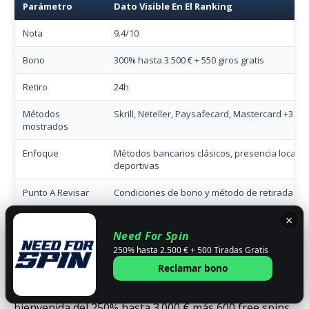
Parámetro
Dato Visible En El Ranking
Nota
9.4/10
Bono
300% hasta 3.500 € + 550 giros gratis
Retiro
24h
Métodos
Skrill, Neteller, Paysafecard, Mastercard +3
mostrados
Enfoque
Métodos bancarios clásicos, presencia local y
deportivas
Punto A Revisar
Condiciones de bono y método de retirada
×
Wild Tokyo entre los casinos sin licencia España
Need For Spin
con bonos por etapas
250% hasta 2.500 € + 500 Tiradas Gratis
Reclamar bono
Wild Tokyo aparece en la segunda posición y muestra
una nota de 9.7/10. Su tarjeta presenta un paquete de
bienvenida del 250% hasta 3.000 € más 600 free spins.