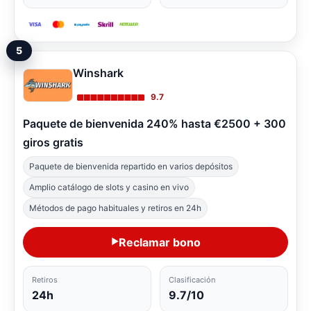
5
Winshark
9.7
Paquete de bienvenida 240% hasta €2500 + 300
giros gratis
Paquete de bienvenida repartido en varios depósitos
Amplio catálogo de slots y casino en vivo
Métodos de pago habituales y retiros en 24h
Reclamar bono
Retiros
Clasificación
24h
9.7/10