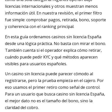
licencias internacionales y otros muestran menos
información útil. En nuestra revisión, el primer filtro
fue simple: comprobar pagos, retirada, bono, soporte
y coherencia con el ranking principal.
En esta guía ordenamos casinos sin licencia España
desde una lógica práctica. No basta con mirar el bono.
También cuenta si el operador explica cómo retirar,
cuándo puede pedir KYC y qué métodos aparecen
visibles para usuarios españoles.
Un casino sin licencia puede parecer cómodo al
registrarse, pero la prueba empieza en el cajero. Por
eso usamos el primer retiro como señal de control.
Para un usuario que busca casino sin licencia España,
el mejor dato no es el tamaño del bono, sino la
claridad del cobro.