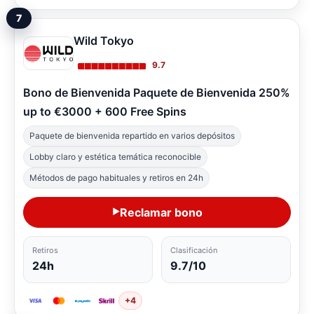
7
Wild Tokyo
9.7
Bono de Bienvenida Paquete de Bienvenida 250%
up to €3000 + 600 Free Spins
Paquete de bienvenida repartido en varios depósitos
Lobby claro y estética temática reconocible
Métodos de pago habituales y retiros en 24h
Reclamar bono
Retiros
Clasificación
24h
9.7/10
+4