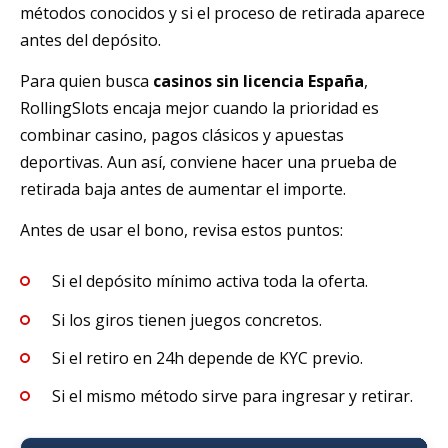
métodos conocidos y si el proceso de retirada aparece
antes del depósito.
Para quien busca
casinos sin licencia España
,
RollingSlots encaja mejor cuando la prioridad es
combinar casino, pagos clásicos y apuestas
deportivas. Aun así, conviene hacer una prueba de
retirada baja antes de aumentar el importe.
Antes de usar el bono, revisa estos puntos:
Si el depósito mínimo activa toda la oferta.
Si los giros tienen juegos concretos.
Si el retiro en 24h depende de KYC previo.
Si el mismo método sirve para ingresar y retirar.