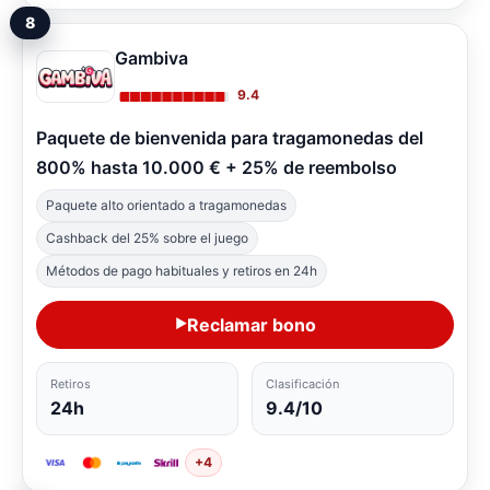
8
Gambiva
9.4
Paquete de bienvenida para tragamonedas del
800% hasta 10.000 € + 25% de reembolso
Paquete alto orientado a tragamonedas
Cashback del 25% sobre el juego
Métodos de pago habituales y retiros en 24h
Reclamar bono
Retiros
Clasificación
24h
9.4/10
+4