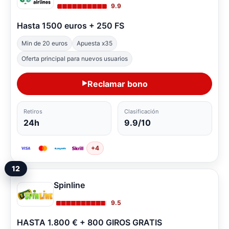
9.9
Hasta 1500 euros + 250 FS
Min de 20 euros
Apuesta x35
Oferta principal para nuevos usuarios
Reclamar bono
Retiros
Clasificación
24h
9.9/10
+4
12
Spinline
9.5
HASTA 1.800 € + 800 GIROS GRATIS