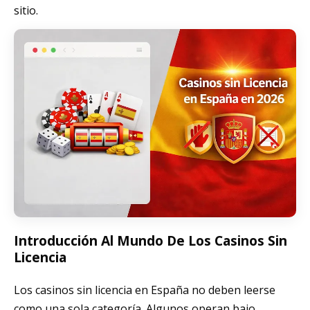
sitio.
Introducción Al Mundo De Los Casinos Sin
Licencia
Los casinos sin licencia en España no deben leerse
como una sola categoría. Algunos operan bajo