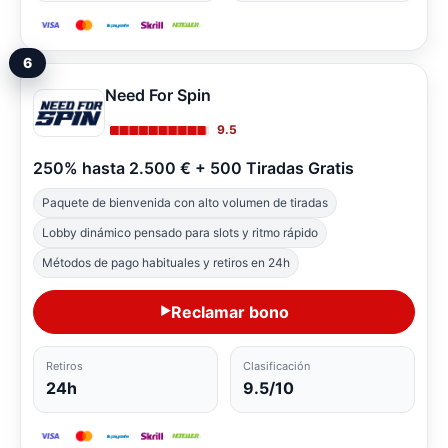
6
Need For Spin
9.5
250% hasta 2.500 € + 500 Tiradas Gratis
Paquete de bienvenida con alto volumen de tiradas
Lobby dinámico pensado para slots y ritmo rápido
Métodos de pago habituales y retiros en 24h
Reclamar bono
Retiros
Clasificación
24h
9.5/10